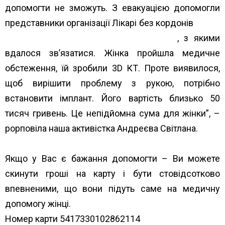
допомогти не зможуть. З евакуацією допомогли
представники організації Лікарі без кордонів
Лікарі
без кордонів/Médecins Sans Frontières
, з якими
вдалося зв’язатися. Жінка пройшла медичне
обстеження, їй зробили 3D КТ. Проте виявилося,
щоб вирішити проблему з рукою, потрібно
встановити імплант. Його вартість близько 50
тисяч гривень. Це непідйомна сума для жінки”, –
роpповіла наша активістка Андреєва Світлана.
Якщо у Вас є бажання допомогти – Ви можете
скинути гроші на карту і бути стовідсотково
впевненими, що вони підуть саме на медичну
допомогу жінці.
Номер карти 5417330102862114