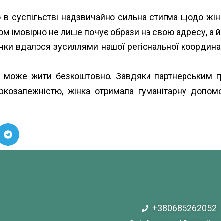
, бо в суспільстві надзвичайно сильна стигма щодо жі
ком імовірно не лише почує образи на свою адресу, а й
ки вдалося зусиллями нашої регіональної координатор
а може жити безкоштовно. Завдяки партнерським г
аркозалежністю
, жінка отримала гуманітарну допомо
+380685262052