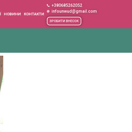
+380685262052
infounwud@gmail.com
Ї
НОВИНИ
КОНТАКТИ
ЗРОБИТИ ВНЕСОК