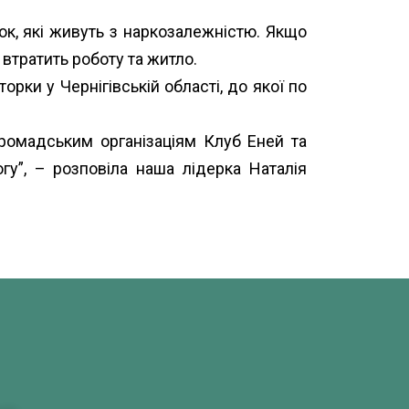
нок, які живуть з наркозалежністю. Якщо
 втратить роботу та житло.
ки у Чернігівській області, до якої по
ромадським організаціям
Клуб Еней
та
гу”, – розповіла наша лідерка Наталія