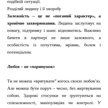
подібній ситуації.
Розділяй людину і її хворобу
Залежність – це не
«
поганий характер
»
, а
хронічне захворювання.
Людина заслуговує на
повагу, підтримку і шанс відновитись. Важливо
бачити в партнері не лише залежного, а
особистість із почуттями, мріями, болем і
потенціалом.
Любов – не
«
порятунок
»
Ти не можеш
«
врятувати” когось своєю любов’ю.
Але можеш бути поруч – чесно, без жертвування
собою. Здорові стосунки не ґрунтуються на
співзалежності, маніпуляціях чи контролі. У