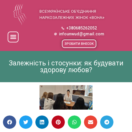
ВСЕУКРАЇНСЬКЕ ОБ’ЄДНАННЯ
НАРКОЗАЛЕЖНИХ ЖІНОК «ВОНА»
+380685262052
infounwud@gmail.com
ЗРОБИТИ ВНЕСОК
Залежність і стосунки: як будувати
здорову любов?