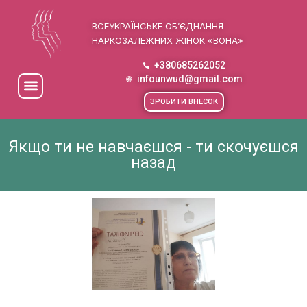
ВСЕУКРАЇНСЬКЕ ОБ’ЄДНАННЯ
НАРКОЗАЛЕЖНИХ ЖІНОК «ВОНА»
+380685262052
infounwud@gmail.com
ЗРОБИТИ ВНЕСОК
Якщо ти не навчаєшся - ти скочуєшся
назад