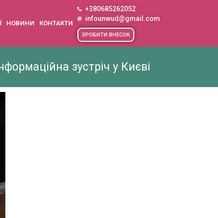
+380685262052
infounwud@gmail.com
Ї
НОВИНИ
КОНТАКТИ
ЗРОБИТИ ВНЕСОК
формаційна зустріч у Києві