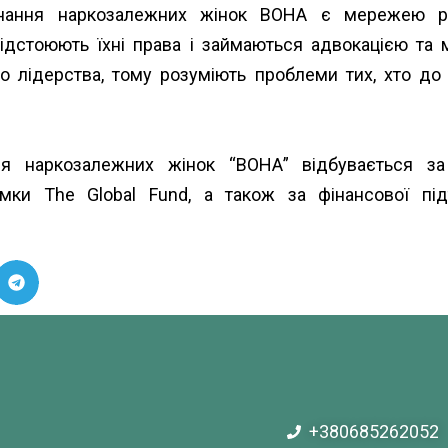
нання наркозалежних жінок ВОНА є мережею рег
ідстоюють їхні права і займаються адвокацією та мо
 лідерства, тому розуміють проблеми тих, хто до н
ання наркозалежних жінок “ВОНА” відбувається з
римки
The Global Fund
, а також за фінансової п
+380685262052