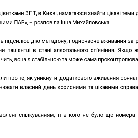
ієнтками ЗПТ, в Києві, намагаюся знайти цікаві теми 
шими ПАР», – розповіла Інна Михайловська.
ль підсилює дію метадону, і одночасне вживання за
чи пацієнтці в стані алкогольного сп’яніння. Якщо
ачить, вона є стабільною та може сама проконтролюва
ли про те, як уникнути додаткового вживання соннат
нювати власний день корисними та цікавими справа
оволені спілкуванням, ті в кого не було ще номера