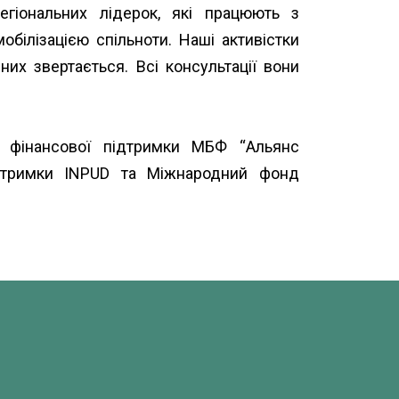
іональних лідерок, які працюють з
білізацією спільноти. Наші активістки
их звертається. Всі консультації вони
а фінансової підтримки МБФ “
Альянс
ідтримки
INPUD
та
Міжнародний фонд