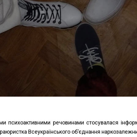
ми психоактивними речовинами стосувалася інформа
 параюристка Всеукраїнського об’єднання наркозалежн