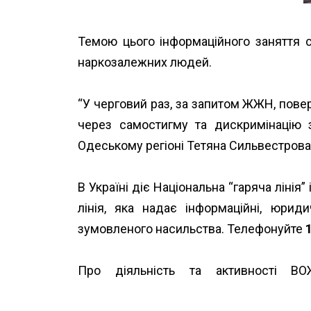
Темою цього інформаційного заняття с
наркозалежних людей.
“У черговий раз, за запитом ЖЖН, повер
через самостигму та дискримінацію 
Одеському регіоні Тетяна Сильвестрова.
В Україні діє Національна “гаряча ліні
лінія, яка надає інформаційні, юрид
зумовленого насильства. Телефонуйте
Про діяльність та активності В
https://www.unwud.org/predstavnytstva-v