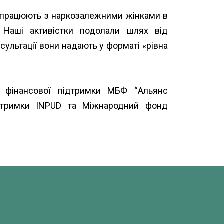
і працюють з наркозалежними жінками в
. Наші активістки подолали шлях від
сультації вони надають у форматі «рівна
а фінансової підтримки МБФ “
Альянс
ідтримки
INPUD
та
Міжнародний фонд