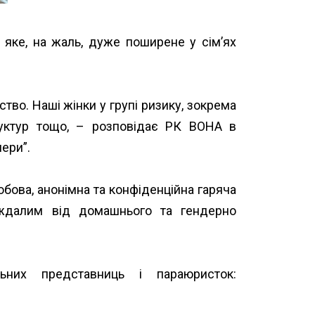
 яке, на жаль, дуже поширене у сім’ях
тво. Наші жінки у групі ризику, зокрема
руктур тощо, – розповідає РК ВОНА в
мери”.
обова, анонімна та конфіденційна гаряча
траждалим від домашнього та гендерно
них представниць і параюристок:
uristki-v-rehionakh/