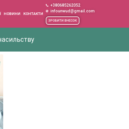
+380685262052
infounwud@gmail.com
Ї
НОВИНИ
КОНТАКТИ
ЗРОБИТИ ВНЕСОК
насильству