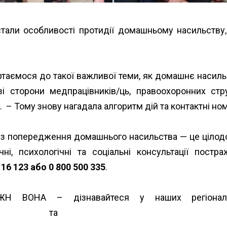
тали особливості протидії домашньому насильству,
таємося до такої важливої теми, як домашнє насильс
зі сторони медпрацівників/ць, правоохоронних ст
 – Тому знову нагадала алгоритм дій та контактні но
я” із попередження домашнього насильства — це цілод
ичні, психологічні та соціальні консультації пос
116 123 або 0 800 500 335
.
ОЖН ВОНА – дізнавайтеся у наших регіональ
-rehionakh/
та
https://www.unwud.org/zhenshhin…/paray