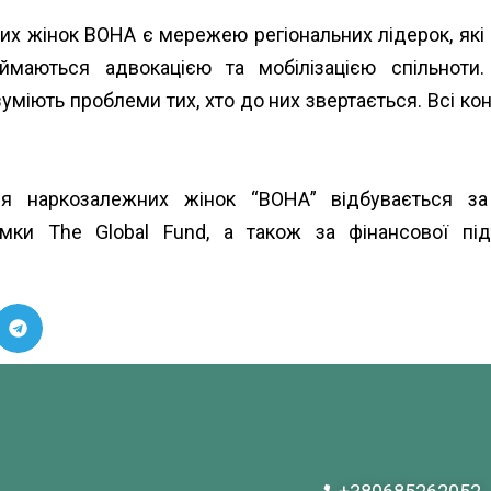
их жінок ВОНА є мережею регіональних лідерок, як
займаються адвокацією та мобілізацією спільноти
уміють проблеми тих, хто до них звертається. Всі кон
ання наркозалежних жінок “ВОНА” відбувається з
римки
The Global Fund
, а також за фінансової п