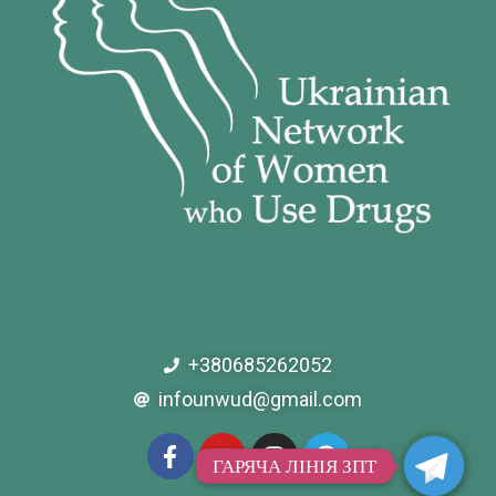
+380685262052
infounwud@gmail.com
ГАРЯЧА ЛІНІЯ ЗПТ
ГАРЯЧА ЛІНІЯ ЗПТ