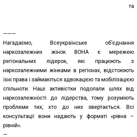
rehionakh/
та
https://www.unwud.org/zhenshhin…/parayuristki-v-
rehionakh/
———
Нагадаємо, Всеукраїнське об’єднання
наркозалежних жінок ВОНА є мережею
регіональних лідерок, які працюють з
наркозалежними жінками в регіонах, відстоюють
їхні права і займаються адвокацією та мобілізацією
спільноти. Наші активістки подолали шлях від
наркозалежності до лідерства, тому розуміють
проблеми тих, хто до них звертається. Всі
консультації вони надають у форматі «рівна –
рівній».
—