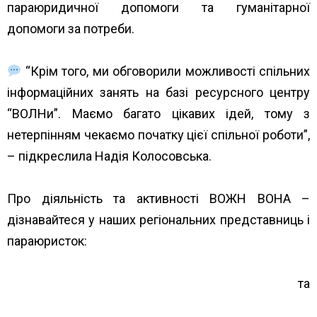
параюридичної допомоги та гуманітарної
допомоги за потреби.
“Крім того, ми обговорили можливості спільних
інформаційних занять на базі ресурсного центру
“ВОЛНи”. Маємо багато цікавих ідей, тому з
нетерпінням чекаємо початку цієї спільної роботи”,
– підкреслила Надія Колосовська.
Про діяльність та активності ВОЖН ВОНА –
дізнавайтеся у наших регіональних представниць і
параюристок:
https://www.unwud.org/predstavnytstva-v-
rehionakh/
та
https://www.unwud.org/zhenshhin…/parayuristki-v-