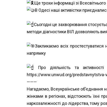
Ще трохи інформації зі Всесвітнього
В Одесі наші активістки приєдналися
Сьогодні це захворювання стосуєтьс
методи діагностики ВІЛ дозволяють вия
Закликаємо всіх простестуватися н
напрямку
Про діяльність та активност
https://www.unwud.org/predstavnytstva-v
———
Нагадаємо, Всеукраїнське об’єднання 
жінками в регіонах, відстоюють їхні п
наркозалежності до лідерства, тому роз