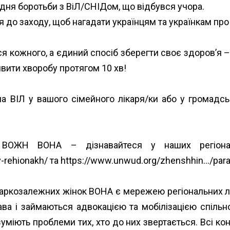
 дня боротьби з ВіЛ/СНІДом, що відбувся учора.
 до заходу, щоб нагадати українцям та українкам про 
я кожного, а єдиний спосіб зберегти своє здоровʼя –
вити хворобу протягом 10 хв!
а ВІЛ у вашого сімейного лікаря/ки або у громадсь
і ВОЖН ВОНА – дізнавайтеся у наших регіонал
-rehionakh/
та
https://www.unwud.org/zhenshhin…/paray
наркозалежних жінок ВОНА є мережею регіональних л
рава і займаються адвокацією та мобілізацією спільн
уміють проблеми тих, хто до них звертається. Всі кон