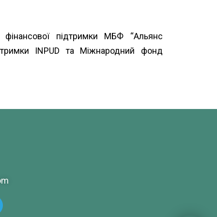
а фінансової підтримки МБФ “
Альянс
ідтримки
INPUD
та
Міжнародний фонд
om