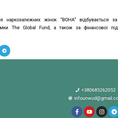
ання наркозалежних жінок “ВОНА” відбувається з
римки
The Global Fund
, а також за фінансової п
+380685262052
infounwud@gmail.c