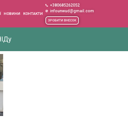
+380685262052
infounwud@gmail.com
Ї
НОВИНИ
КОНТАКТИ
ЗРОБИТИ ВНЕСОК
НІДу