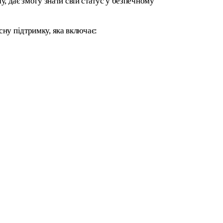
у, дає змогу знати свій статус у безпечному
ну підтримку, яка включає: