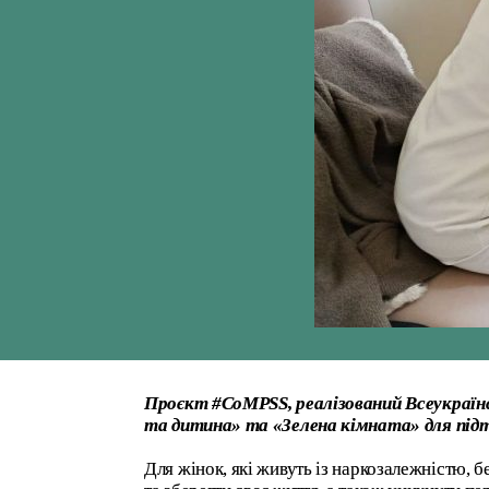
Проєкт #CoMPSS, реалізований Всеукраїн
та дитина» та «Зелена кімната» для підт
Для жінок, які живуть із наркозалежністю, 