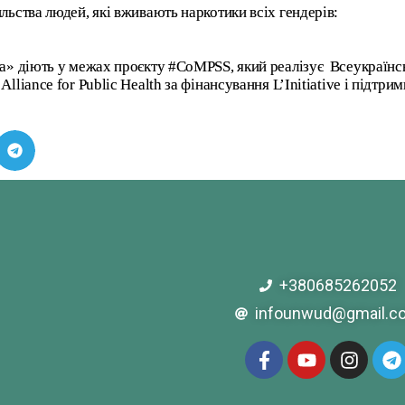
льства людей, які вживають наркотики всіх гендерів:
ата» діють у межах проєкту #CoMPSS, який реалізує Всеукраї
liance for Public Health за фінансування L’Initiative і підтрим
+380685262052
infounwud@gmail.c