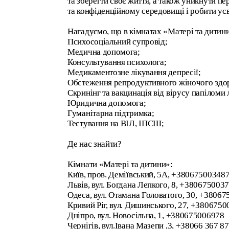
та зберегти своє життя, а також уникнути пе
та конфіденційному середовищі і робити ус
Нагадуємо, що в кімнатах «Матері та дитин
Психосоціальний супровід;
Медична допомога;
Консультування психолога;
Медикаментозне лікування депресії;
Обстеження репродуктивного жіночого здор
Скринінг та вакцинація від вірусу папіломи
Юридична допомога;
Гуманітарна підтримка;
Тестування на ВІЛ, ІПСШ;
Де нас знайти?
Кімнати «Матері та дитини»:
Київ, пров. Деміївський, 5А, +38067500348
Львів, вул. Богдана Лепкого, 8, +380675003
Одеса, вул. Отамана Головатого, 30, +3806
Кривий Ріг, вул. Дишинського, 27, +380675
Дніпро, вул. Новосільна, 1, +380675006978
Чернігів, вул.Івана Мазепи ,3, +38066 367 87