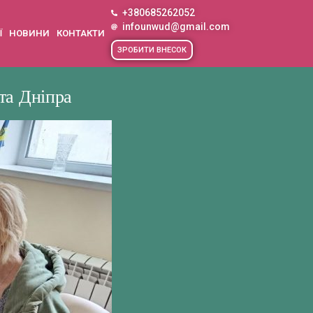
+380685262052
infounwud@gmail.com
Ї
НОВИНИ
КОНТАКТИ
ЗРОБИТИ ВНЕСОК
та Дніпра