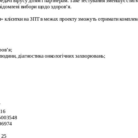
редачі вірусу дітям і партнерам. Таке тестування зменшує стигм
відомлені вибори щодо здоров’я.
и» клієнтки на ЗПТ в межах проекту зможуть отримати комплекс
ов’я;
 людини, діагностика онкологічних захворювань;
7
716
75003548
006974
 25