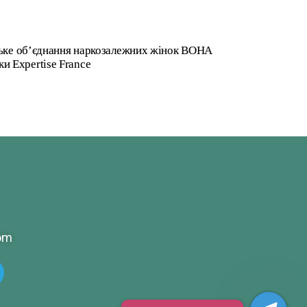
нське об’єднання наркозалежних жінок ВОНА
ки Expertise France
om