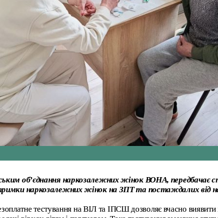
ським об’єднання наркозалежних жінок ВОНА, передбачає с
римки наркозалежних жінок на ЗПТ та постаждалих від нас
безоплатне тестування на ВІЛ та ІПСШ дозволяє вчасно виявити