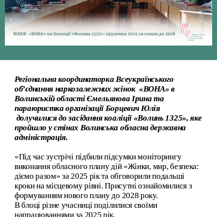
Регіональна координаторка Всеукраїнського
об’єднання наркозалежних жінок
«ВОНА»
в
Волинській області Ємельянова Ірина та
параюристка організації Борцевич Юлія
долучилися до засідання коаліції «Волинь 1325», яке
пройшло у стінах Волинська обласна державна
адміністрація.
«Під час зустрічі підбили підсумки моніторингу
виконання обласного плану дій «Жінки, мир, безпека:
діємо разом» за 2025 рік та обговорили подальші
кроки на місцевому рівні. Присутні ознайомилися з
формуванням нового плану до 2028 року.
В блоці різне учасниці поділилися своїми
напрацюваннями за 2025 рік.