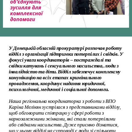
У Донецькій обласній прокуратурі розпочав роботу
відділ з організації підтримки потерпілих і свідків. У
фокусі уваги координаторів – постраждалі та
свідки катувань і сексуального насильства, люди з
інвалідністю та діти. Відділ забезпечує комплексну
комунікацію на всіх етапах кримінального
провадження, координує надання юридичної,
психологічної, медичної і соціальної допомоги.
Наша регіональна координаторка з роботи з ВПО
Каріна Мелікян зустрілася з представниками відділу,
щоб обговорити співпрацю у сфері роботи з
наркозалежними жінками, які стали потерпілими
або свідками насильства. Дуже приємно дізнатися,
що у цьому відділі на супроводі є люди зі спільноти