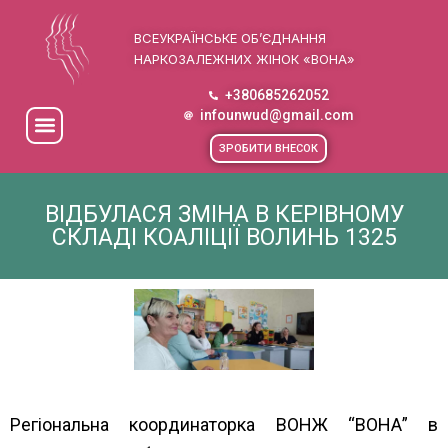
ВСЕУКРАЇНСЬКЕ ОБ’ЄДНАННЯ
НАРКОЗАЛЕЖНИХ ЖІНОК «ВОНА»
+380685262052
infounwud@gmail.com
ЗРОБИТИ ВНЕСОК
ВІДБУЛАСЯ ЗМІНА В КЕРІВНОМУ
СКЛАДІ КОАЛІЦІЇ ВОЛИНЬ 1325
Регіональна координаторка ВОНЖ “ВОНА” в