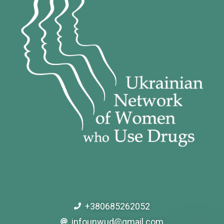
+380685262052
infounwud@gmail.com