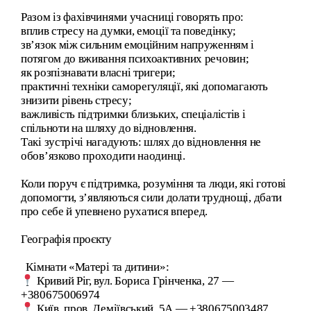
Разом із фахівчинями учасниці говорять про:
вплив стресу на думки, емоції та поведінку;
зв’язок між сильним емоційним напруженням і
потягом до вживання психоактивних речовин;
як розпізнавати власні тригери;
практичні техніки саморегуляції, які допомагають
знизити рівень стресу;
важливість підтримки близьких, спеціалістів і
спільноти на шляху до відновлення.
Такі зустрічі нагадують: шлях до відновлення не
обов’язково проходити наодинці.
Коли поруч є підтримка, розуміння та люди, які готові
допомогти, з’являються сили долати труднощі, дбати
про себе й упевнено рухатися вперед.
Географія проєкту
Кімнати «Матері та дитини»:
Кривий Ріг, вул. Бориса Грінченка, 27 —
+380675006974
Київ, пров. Деміївський, 5А — +380675003487