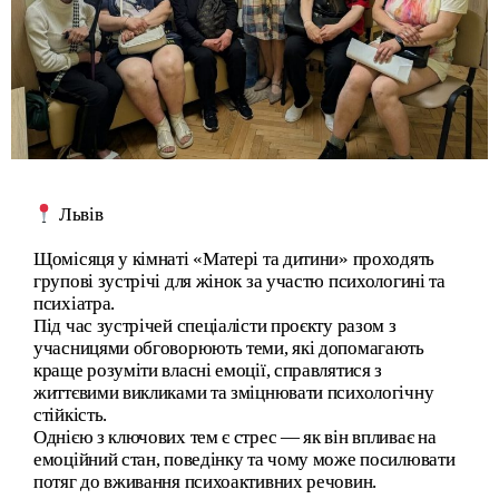
Львів
Щомісяця у кімнаті «Матері та дитини» проходять
групові зустрічі для жінок за участю психологині та
психіатра.
Під час зустрічей спеціалісти проєкту разом з
учасницями обговорюють теми, які допомагають
краще розуміти власні емоції, справлятися з
життєвими викликами та зміцнювати психологічну
стійкість.
Однією з ключових тем є стрес — як він впливає на
емоційний стан, поведінку та чому може посилювати
потяг до вживання психоактивних речовин.