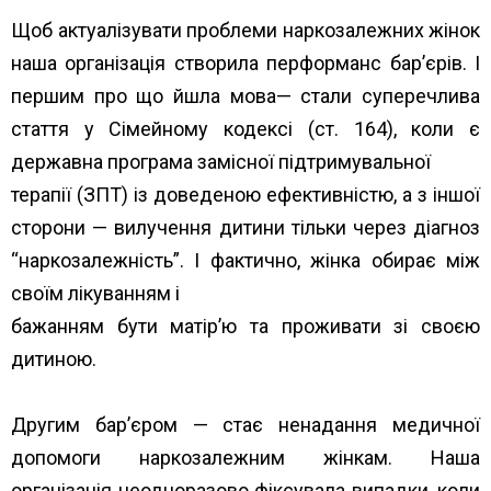
Щоб актуалізувати проблеми наркозалежних жінок
наша організація створила перформанс бар’єрів. І
першим про що йшла мова— стали суперечлива
стаття у Сімейному кодексі (ст. 164), коли є
державна програма замісної підтримувальної
терапії (ЗПТ) із доведеною ефективністю, а з іншої
сторони — вилучення дитини тільки через діагноз
“наркозалежність”. І фактично, жінка обирає між
своїм лікуванням і
бажанням бути матір’ю та проживати зі своєю
дитиною.
Другим бар’єром — стає ненадання медичної
допомоги наркозалежним жінкам. Наша
організація неодноразово фіксувала випадки, коли