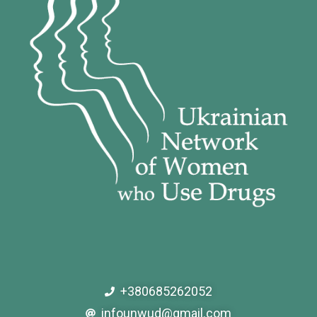
+380685262052
infounwud@gmail.com