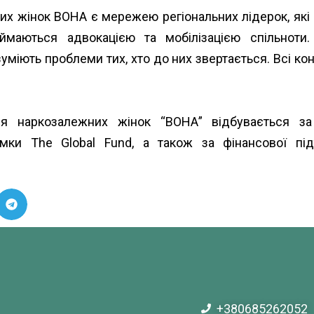
их жінок ВОНА є мережею регіональних лідерок, як
займаються адвокацією та мобілізацією спільноти
уміють проблеми тих, хто до них звертається. Всі кон
ання наркозалежних жінок “ВОНА” відбувається з
римки
The Global Fund
, а також за фінансової п
+380685262052