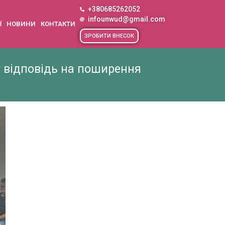
+380685262052
infounwud@gmail.com
Ї
НОВИНИ
КОНТАКТИ
ЗРОБИТИ ВНЕСОК
у відповідь на поширення