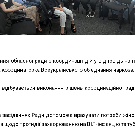
я обласної ради з координації дій у відповідь на п
ьна координаторка Всеукраїнського об’єднання нарко
 відбувається виконання рішень координаційної ради
в засіданнях Ради допоможе врахувати потреби жінок
в щодо протидії захворюванню на ВІЛ-інфекцію та тубе