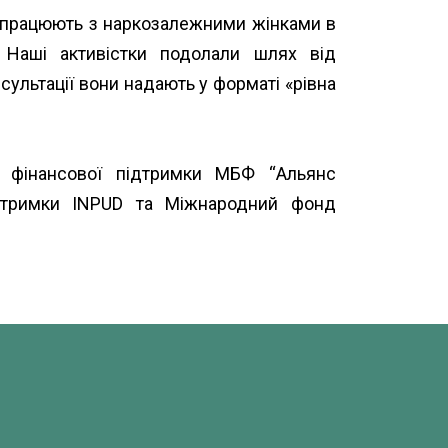
і працюють з наркозалежними жінками в
. Наші активістки подолали шлях від
сультації вони надають у форматі «рівна
а фінансової підтримки МБФ “
Альянс
ідтримки
INPUD
та
Міжнародний фонд