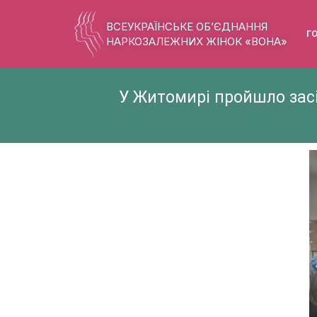
ВСЕУКРАЇНСЬКЕ ОБ’ЄДНАННЯ
Г
НАРКОЗАЛЕЖНИХ ЖІНОК «ВОНА»
У Житомирі пройшло засі