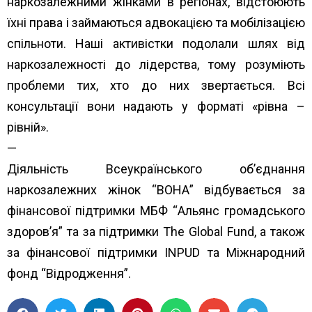
наркозалежними жінками в регіонах, відстоюють
їхні права і займаються адвокацією та мобілізацією
спільноти. Наші активістки подолали шлях від
наркозалежності до лідерства, тому розуміють
проблеми тих, хто до них звертається. Всі
консультації вони надають у форматі «рівна –
рівній».
—
Діяльність Всеукраїнського об’єднання
наркозалежних жінок “ВОНА” відбувається за
фінансової підтримки МБФ “
Альянс громадського
здоров’я”
та за підтримки
The Global Fund
, а також
за фінансової підтримки
INPUD
та
Міжнародний
фонд “Відродження”.