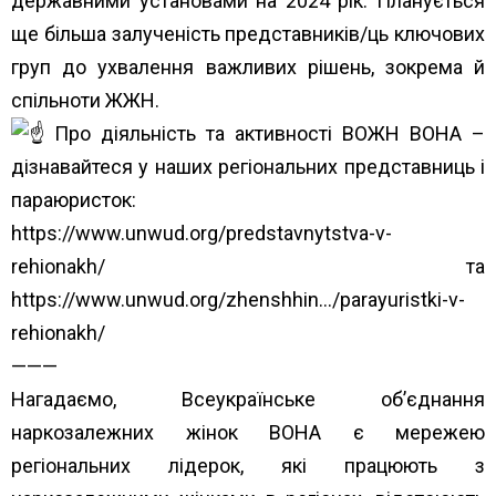
державними установами на 2024 рік. Планується
ще більша залученість представників/ць ключових
груп до ухвалення важливих рішень, зокрема й
спільноти ЖЖН.
Про діяльність та активності ВОЖН ВОНА –
дізнавайтеся у наших регіональних представниць і
параюристок:
https://www.unwud.org/predstavnytstva-v-
rehionakh/
та
https://www.unwud.org/zhenshhin…/parayuristki-v-
rehionakh/
———
Нагадаємо, Всеукраїнське об’єднання
наркозалежних жінок ВОНА є мережею
регіональних лідерок, які працюють з