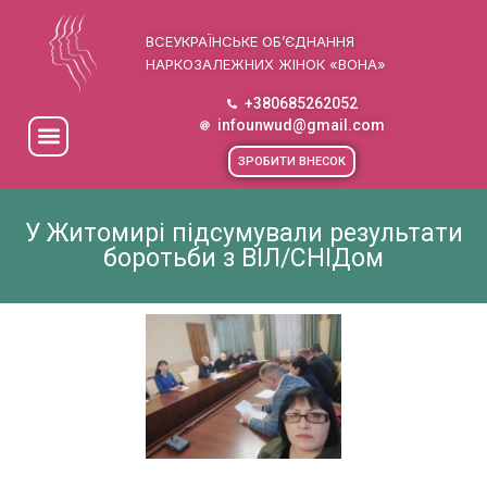
ВСЕУКРАЇНСЬКЕ ОБ’ЄДНАННЯ
НАРКОЗАЛЕЖНИХ ЖІНОК «ВОНА»
+380685262052
infounwud@gmail.com
ЗРОБИТИ ВНЕСОК
У Житомирі підсумували результати
боротьби з ВІЛ/СНІДом