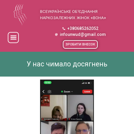
ВСЕУКРАЇНСЬКЕ ОБ’ЄДНАННЯ
НАРКОЗАЛЕЖНИХ ЖІНОК «ВОНА»
+380685262052
infounwud@gmail.com
ЗРОБИТИ ВНЕСОК
У нас чимало досягнень