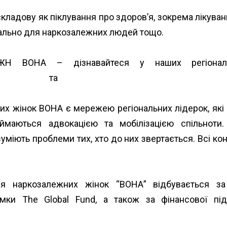
складову як піклування про здоров’я, зокрема лікуван
іально для наркозалежних людей тощо.
ОЖН ВОНА – дізнавайтеся у наших регіональ
-rehionakh/
та
https://www.unwud.org/zhenshhin…/paray
их жінок ВОНА є мережею регіональних лідерок, як
займаються адвокацією та мобілізацією спільноти
уміють проблеми тих, хто до них звертається. Всі кон
ання наркозалежних жінок “ВОНА” відбувається з
римки
The Global Fund
, а також за фінансової п