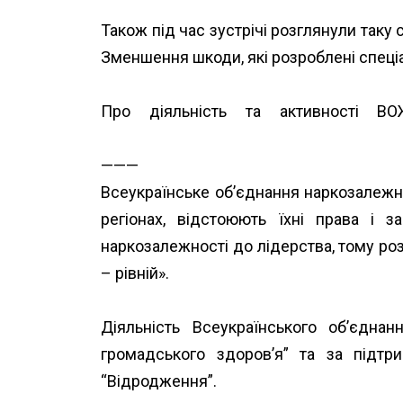
Також під час зустрічі розглянули таку 
Зменшення шкоди, які розроблені спец
Про діяльність та активності В
https://www.unwud.org/predstavnytstva-v
———
Всеукраїнське об’єднання наркозалежн
регіонах, відстоюють їхні права і 
наркозалежності до лідерства, тому роз
– рівній».
Діяльність Всеукраїнського об’єдн
громадського здоров’я”
та за підт
“Відродження”.