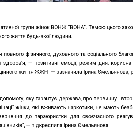
ціативної групи жінок ВОНЖ “ВОНА”. Темою цього зах
ного життя будь-якої людини.
н повного фізичного, духовного та соціального благоп
 здоров’я, — позитивні емоції, режим дня, корисна їж
цінного життя ЖЖН! — зазначила Ірина Ємельянова,
опомогу, яку гарантує держава, про первинну і вто
інації жінки, які вживають наркотики, не мають без
звернення до параюристки для своєчасного реагув
цівників”, — підкреслила Ірина Ємельянова.