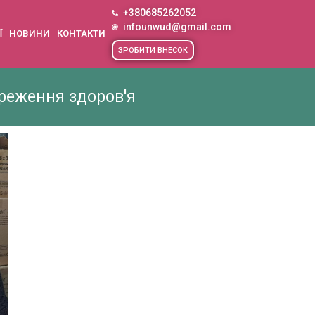
+380685262052
infounwud@gmail.com
Ї
НОВИНИ
КОНТАКТИ
ЗРОБИТИ ВНЕСОК
реження здоров'я