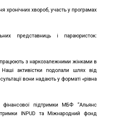
ня хронічних хвороб, участь у програмах
них представниць і параюристок:
uristki-v-rehionakh/
і працюють з наркозалежними жінками в
. Наші активістки подолали шлях від
сультації вони надають у форматі «рівна
а фінансової підтримки МБФ “
Альянс
ідтримки
INPUD
та
Міжнародний фонд