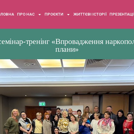
ОЛОВНА
ПРО НАС
ПРОЄКТИ
ЖИТТЄВІ ІСТОРІЇ
ПРЕЗЕНТАЦІ
семінар-тренінг «Впровадження наркополіт
плани»