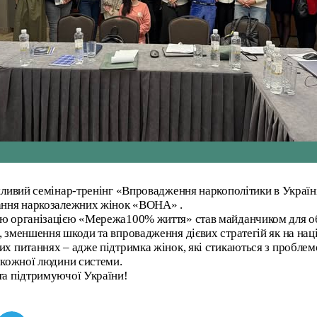
жливий семінар-тренінг «Впровадження наркополітики в Україні:
нання наркозалежних жінок «ВОНА» .
ю організацією «Мережа100% життя» став майданчиком для об
 зменшення шкоди та впровадження дієвих стратегій як на наці
их питаннях – адже підтримка жінок, які стикаються з пробле
 кожної людини системи.
та підтримуючої України!