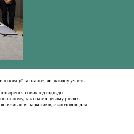
 інновації та плани», де активну участь
говорення нових підходів до
ональному, так і на місцевому рівнях.
мою вживання наркотиків, є ключовою для