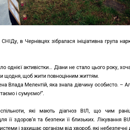
СНІДу, в Чернівцях зібралася ініціативна група нар
ло однієї активістки… Діани не стало цього року, хоч
етки щодня, щоб жити повноцінним життям.
ена Влада Мелентій, яка знала дівчину особисто. – Ал
аємо і сумуємо!”.
спільноти, які мають діагноз ВІЛ, що чим ран
для її здоров’я та безпеки її близьких. Лікування
системи і захищає організм від хвороб, які небезпечн