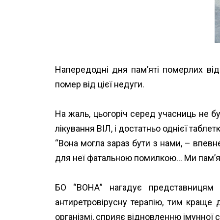
Напередодні дня пам’яті померлих від 
помер від цієї недуги.
На жаль, цьогоріч серед учасниць не бу
лікування ВІЛ, і достатньо однієї табл
“Вона могла зараз бути з нами, – впевн
для неї фатальною помилкою… Ми пам’ят
БО “ВОНА” нагадує представницям 
антиретровірусну терапію, тим краще 
організмі, сприяє відновленню імунної 