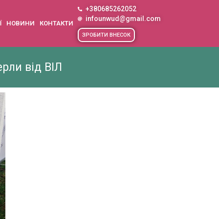
+380685262052
infounwud@gmail.com
Ї
НОВИНИ
КОНТАКТИ
ЗРОБИТИ ВНЕСОК
рли від ВІЛ