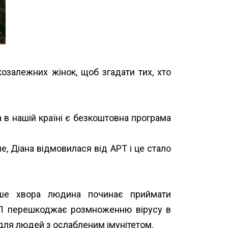
козалежних жінок, щоб згадати тих, хто
а в нашій країні є безкоштовна програма
е, Діана відмовилася від АРТ і це стало
іше хвора людина починає приймати
 ВІЛ перешкоджає розмноженню вірусу в
і для людей з ослабленим імунітетом.