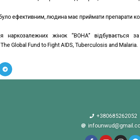
я було ефективним, людина має приймати препарати кож
ання наркозалежних жінок “ВОНА” відбувається з
и
The Global Fund to Fight AIDS, Tuberculosis and Malaria
.
+380685262052
infounwud@gmail.c