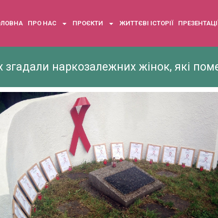
ОЛОВНА
ПРО НАС
ПРОЄКТИ
ЖИТТЄВІ ІСТОРІЇ
ПРЕЗЕНТАЦІ
х згадали наркозалежних жінок, які поме