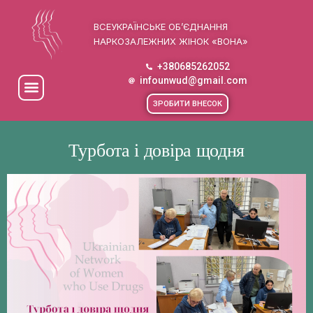
ВСЕУКРАЇНСЬКЕ ОБ’ЄДНАННЯ
НАРКОЗАЛЕЖНИХ ЖІНОК «ВОНА»
+380685262052
infounwud@gmail.com
ЗРОБИТИ ВНЕСОК
Турбота і довіра щодня