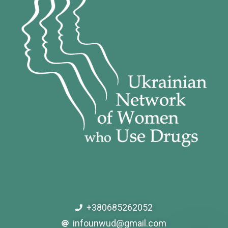
+380685262052
infounwud@gmail.com