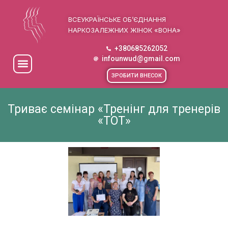
ВСЕУКРАЇНСЬКЕ ОБ’ЄДНАННЯ
НАРКОЗАЛЕЖНИХ ЖІНОК «ВОНА»
+380685262052
infounwud@gmail.com
ЗРОБИТИ ВНЕСОК
Триває семінар «Тренінг для тренерів
«ТОТ»