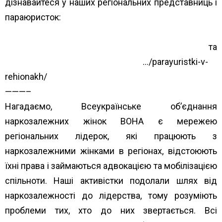
дізнавайтеся у наших регіональних представниць і
параюристок:
https://www.unwud.org/predstavnytstva-v-
rehionakh/
та
https://www.unwud.org/zhenshhin
…/parayuristki-v-
rehionakh/
———–
Нагадаємо, Всеукраїнське об’єднання
наркозалежних жінок ВОНА є мережею
регіональних лідерок, які працюють з
наркозалежними жінками в регіонах, відстоюють
їхні права і займаються адвокацією та мобілізацією
спільноти. Наші активістки подолали шлях від
наркозалежності до лідерства, тому розуміють
проблеми тих, хто до них звертається. Всі