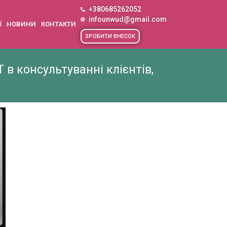
+380685262052
infounwud@gmail.com
Ї
НОВИНИ
КОНТАКТИ
ЗРОБИТИ ВНЕСОК
 в консультуванні клієнтів,