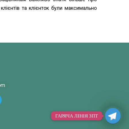
клієнтів та клієнток були максимально
om
ГАРЯЧА ЛІНІЯ ЗПТ
ГАРЯЧА ЛІНІЯ ЗПТ