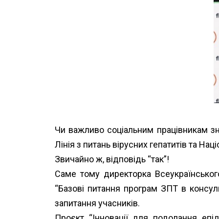
Чи важливо соціальним працівникам зна
Лінія з питань вірусних гепатитів
та Наці
Звичайно ж, відповідь “так”!
Саме тому директорка Всеукраїнського
“Базові питання програм ЗПТ в консуль
запитання учасників.
Проєкт “Інновації для подолання епі