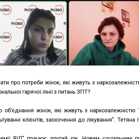
ти про потреби жінок, які живуть з наркозалежністю
ональної гарячої лінії з питань ЗПТ?
 об’єднання жінок, які живуть з наркозалежністю 
туванні клієнтів, заохочення до лікування”. Тетяна 
демії ВІЛ” працює другий рік. Новим соціальним 