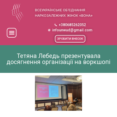
ВСЕУКРАЇНСЬКЕ ОБ’ЄДНАННЯ
НАРКОЗАЛЕЖНИХ ЖІНОК «ВОНА»
+380685262052
infounwud@gmail.com
ЗРОБИТИ ВНЕСОК
Тетяна Лебедь презентувала
досягнення організації на воркшопі