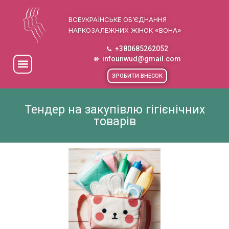
ВСЕУКРАЇНСЬКЕ ОБ’ЄДНАННЯ
НАРКОЗАЛЕЖНИХ ЖІНОК «ВОНА»
+380685262052
infounwud@gmail.com
ЗРОБИТИ ВНЕСОК
Тендер на закупівлю гігієнічних
товарів