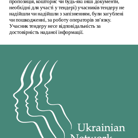
пропозиція, кошторис чи будь-які інші документи,
необхідні для участі у тендері) учасників тендеру не
надійшли чи надійшли з запізненням, були загублені
чи пошкодженні, за роботу операторів зв’язку.
Учасник тендеру несе відповідальність за
достовірність наданої інформації.