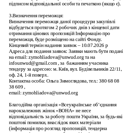
підписом відповідальної особи та печаткою (якщо є).
3.Визначення переможця:
Визначення переможця даної процедури закупівлі
відбудеться протягом 2 робочих днів з кінцевої дати
отримання цінових пропозицій Інформацію про
переможця, буде розміщено на сайті Фонду.
Кінцевий термін надання заявок – 10.07.2026 р
Адреса для подання заявок: Заявки мають бути подані
на еmail: zymohliadova@unwud.org та на
infounwud@gmail.com , за бажанням учасника
тендеру за адресою: м. Київ, вул. Будівельників 22/11,
оф. 24, 1-й поверх.
Контактна особа: Ольга Зимоглядова, тел.: 380 68 08
38 609 ,
еmail: zymohliadova@unwud.org
Благодійна організація «Всеукраїнське об’єднання
нарокзалежних жінок «ВОНА» не несе
відповідальність за роботу пошти України, за будь-які
поштові помилки, внаслідок яких матеріали
(інформація про розгляд пропозицій, тендерна