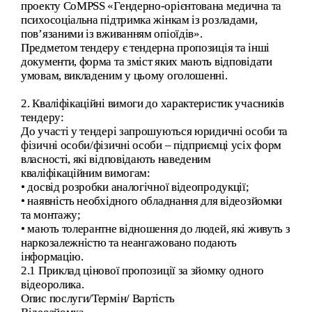
проекту СoMPSS «Гендерно-орієнтована медична та
психосоціальна підтримка жінкам із розладами,
пов’язаними із вживанням опіоїдів».
Предметом тендеру є тендерна пропозиція та інші
документи, форма та зміст яких мають відповідати
умовам, викладеним у цьому оголошенні.
2. Кваліфікаційні вимоги до характеристик учасників
тендеру:
До участі у тендері запрошуються юридичні особи та
фізичні особи/фізичні особи – підприємці усіх форм
власності, які відповідають наведеним
кваліфікаційним вимогам:
• досвід розробки аналогічної відеопродукції;
• наявність необхідного обладнання для відеозйомки
та монтажу;
• мають толерантне відношення до людей, які живуть з
наркозалежністю та неангажовано подають
інформацію.
2.1 Приклад цінової пропозиції за зйомку одного
відеоролика.
Опис послуги/Термін/ Вартість