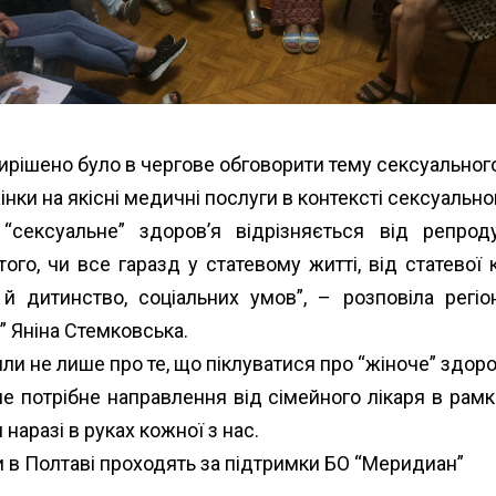
і вирішено було в чергове обговорити тему сексуально
нки на якісні медичні послуги в контексті сексуально
“сексуальне” здоров’я відрізняється від репро
го, чи все гаразд у статевому житті, від статевої к
 й дитинство, соціальних умов”, – розповіла регі
 Яніна Стемковська.
рили не лише про те, що піклуватися про “жіноче” здоров
не потрібне направлення від сімейного лікаря в ра
наразі в руках кожної з нас.
пи в Полтаві проходять за підтримки БО “Меридиан”