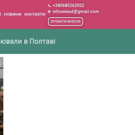
+380685262052
infounwud@gmail.com
Ї
НОВИНИ
КОНТАКТИ
ЗРОБИТИ ВНЕСОК
рювали в Полтаві