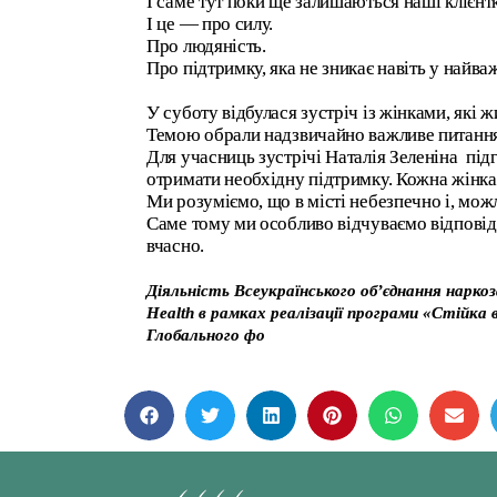
І саме тут поки ще залишаються наші клієн
І це — про силу.
Про людяність.
Про підтримку, яка не зникає навіть у найва
У суботу відбулася зустріч із жінками, які 
Темою обрали надзвичайно важливе питання: 
Для учасниць зустрічі Наталія Зеленіна під
отримати необхідну підтримку. Кожна жінка 
Ми розуміємо, що в місті небезпечно і, мо
Саме тому ми особливо відчуваємо відпові
вчасно.
Діяльність Всеукраїнського об’єднання нарк
Health в рамках реалізації програми «Стійка в
Глобального фо