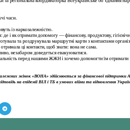
тки та регіональна координаторка Всеукраїнське об’єднання н
жчі часи.
живуть із наркозалежністю.
де і як отримати допомогу — фінансову, продуктову, гігієнічн
готувала та роздрукувала маршрутні карти з контактами організ
отримала ці контакти, щоб знати: вона не сама.
жливо, незабаром доведеться евакуюватися.
дальність перед нашими ЖЖН і хочемо допомогти їм отримати 
озалежних жінок
«В
ОНА
»
здійснюється за фінансової підтримки Ал
ідповідь на епідемії ВІЛ і ТБ в умовах війни та відновлення Укра