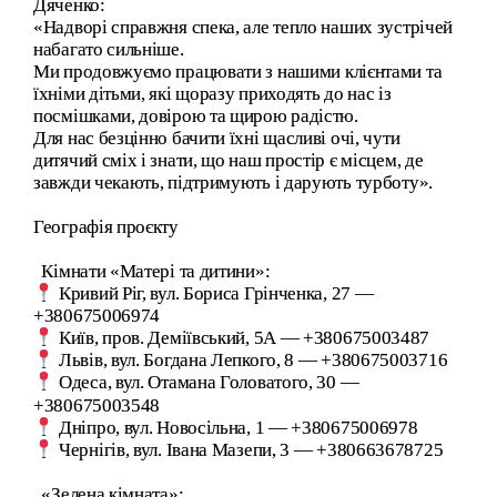
Дяченко:
«Надворі справжня спека, але тепло наших зустрічей
набагато сильніше.
Ми продовжуємо працювати з нашими клієнтами та
їхніми дітьми, які щоразу приходять до нас із
посмішками, довірою та щирою радістю.
Для нас безцінно бачити їхні щасливі очі, чути
дитячий сміх і знати, що наш простір є місцем, де
завжди чекають, підтримують і дарують турботу».
Географія проєкту
Кімнати «Матері та дитини»:
Кривий Ріг, вул. Бориса Грінченка, 27 —
+380675006974
Київ, пров. Деміївський, 5А — +380675003487
Львів, вул. Богдана Лепкого, 8 — +380675003716
Одеса, вул. Отамана Головатого, 30 —
+380675003548
Дніпро, вул. Новосільна, 1 — +380675006978
Чернігів, вул. Івана Мазепи, 3 — +380663678725
«Зелена кімната»: