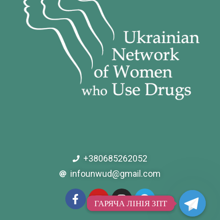
+380685262052
infounwud@gmail.com
ГАРЯЧА ЛІНІЯ ЗПТ
ГАРЯЧА ЛІНІЯ ЗПТ