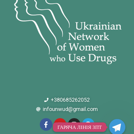
+380685262052
infounwud@gmail.com
ГАРЯЧА ЛІНІЯ ЗПТ
ГАРЯЧА ЛІНІЯ ЗПТ