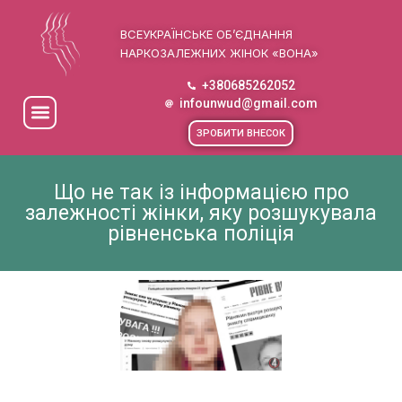
ВСЕУКРАЇНСЬКЕ ОБ’ЄДНАННЯ
НАРКОЗАЛЕЖНИХ ЖІНОК «ВОНА»
+380685262052
infounwud@gmail.com
ЗРОБИТИ ВНЕСОК
Що не так із інформацією про
залежності жінки, яку розшукувала
рівненська поліція