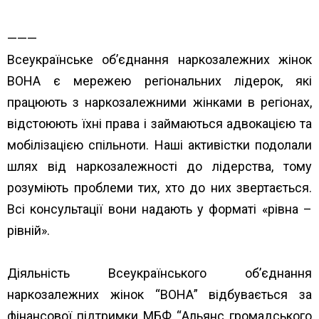
rehionakh/
———
Всеукраїнське об’єднання наркозалежних жінок
ВОНА є мережею регіональних лідерок, які
працюють з наркозалежними жінками в регіонах,
відстоюють їхні права і займаються адвокацією та
мобілізацією спільноти. Наші активістки подолали
шлях від наркозалежності до лідерства, тому
розуміють проблеми тих, хто до них звертається.
Всі консультації вони надають у форматі «рівна –
рівній».
Діяльність Всеукраїнського об’єднання
наркозалежних жінок “ВОНА” відбувається за
фінансової підтримки МБФ “
Альянс громадського