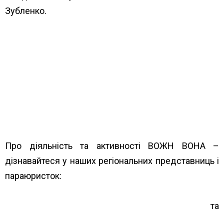
Зубленко.
https://4vlada.com/trupoidstvo-a-ne-zhurnalistyka-
shcho-ne-tak-iz-informatsiieiu-pro-zalezhnosti-
zhinky-yaku-rozshukuvala-rivnenska-politsiia?
fbclid=IwAR00j7J3xpZscssBWGGVm-
6n28S6uMBxlZtWGEWhWyMfcl-
rMaK6CKYnBDo&mibextid=Zxz2cZ
Про діяльність та активності ВОЖН ВОНА –
дізнавайтеся у наших регіональних представниць і
параюристок:
https://www.unwud.org/predstavnytstva-v-
rehionakh/
та
https://www.unwud.org/zhenshhin…/parayuristki-v-