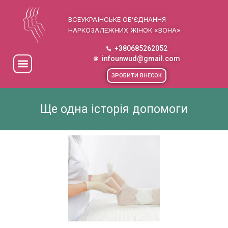
ВСЕУКРАЇНСЬКЕ ОБ’ЄДНАННЯ
НАРКОЗАЛЕЖНИХ ЖІНОК «ВОНА»
+380685262052
infounwud@gmail.com
ЗРОБИТИ ВНЕСОК
Ще одна історія допомоги