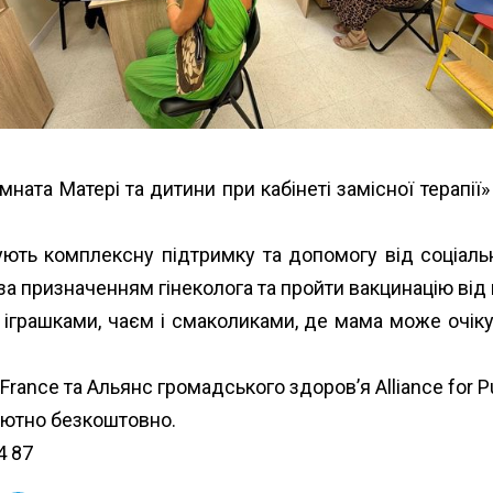
мната Матері та дитини при кабінеті замісної терапії
ть комплексну підтримку та допомогу від соціально
а призначенням гінеколога та пройти вакцинацію від
 іграшками, чаєм і смаколиками, де мама може очік
 France
та
Альянс громадського здоров’я Alliance for Pu
лютно безкоштовно.
4 87