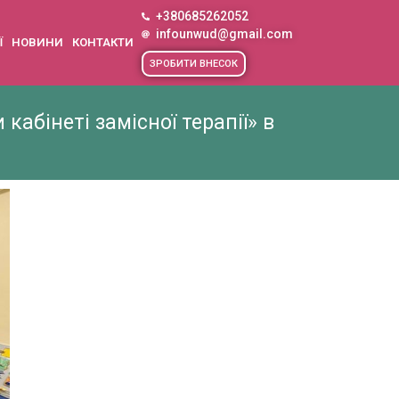
+380685262052
infounwud@gmail.com
Ї
НОВИНИ
КОНТАКТИ
ЗРОБИТИ ВНЕСОК
кабінеті замісної терапії» в