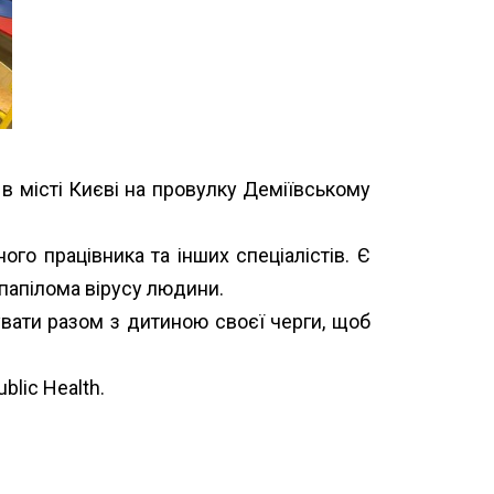
» в місті Києві на провулку Деміївському
го працівника та інших спеціалістів. Є
 папілома вірусу людини.
увати разом з дитиною своєї черги, щоб
blic Health
.