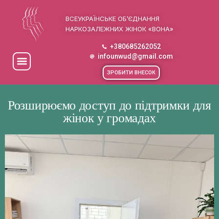
ВСЕУКРАЇНСЬКЕ ОБ’ЄДНАННЯ
НАРКОЗАЛЕЖНИХ ЖІНОК «ВОНА»
+380685262052
infounwud@gmail.com
ЗРОБИТИ ВНЕСОК
Розширюємо доступ до підтримки для
жінок у громадах