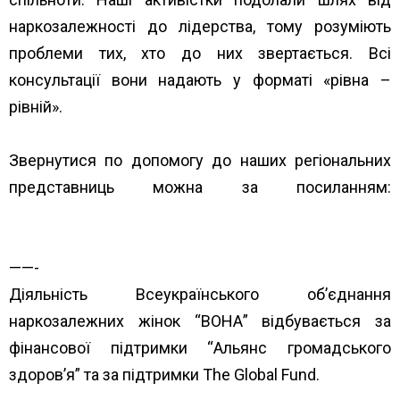
наркозалежності до лідерства, тому розуміють
проблеми тих, хто до них звертається. Всі
консультації вони надають у форматі «рівна –
рівній».
Звернутися по допомогу до наших регіональних
представниць можна за посиланням:
https://www.unwud.org/predstavnytstva-v-
rehionakh/
——-
Діяльність Всеукраїнського об’єднання
наркозалежних жінок “ВОНА” відбувається за
фінансової підтримки “
Альянс громадського
здоров’я”
та за підтримки
The Global Fund
.