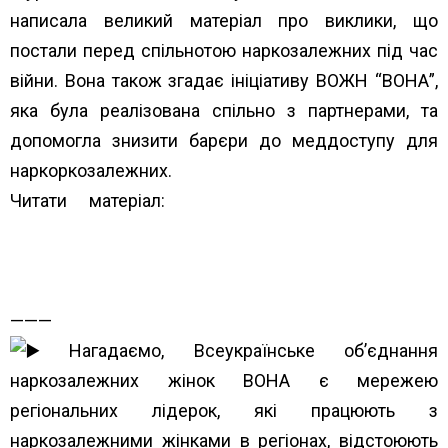
написала великий матеріал про виклики, що
постали перед спільнотою наркозалежних під час
війни. Вона також згадає ініціативу ВОЖН “ВОНА”,
яка була реалізована спільно з партнерами, та
допомогла знизити барєри до меддоступу для
наркоркозалежних.
Читати матеріал:
https://greenpost.ua/news/my-
vzhe-prohodyly-tsyu-istoriyu-v-2014-rotsi-yak-
narkozalezhni-ukrayintsi-dolayut-vyklyky-zumovleni-
i49851
———
Нагадаємо, Всеукраїнське об’єднання
наркозалежних жінок ВОНА є мережею
регіональних лідерок, які працюють з
наркозалежними жінками в регіонах, відстоюють