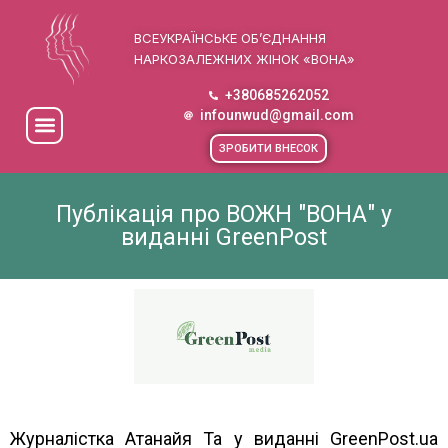
ВСЕУКРАЇНСЬКЕ ОБ’ЄДНАННЯ
НАРКОЗАЛЕЖНИХ ЖІНОК «ВОНА»
+380685262052
infounwud@gmail.com
ЗРОБИТИ ВНЕСОК
Публікація про ВОЖН "ВОНА" у
виданні GreenPost
Журналістка Атанайя Та у виданні GreenPost.ua