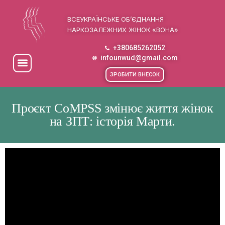
ВСЕУКРАЇНСЬКЕ ОБ’ЄДНАННЯ
НАРКОЗАЛЕЖНИХ ЖІНОК «ВОНА»
+380685262052
infounwud@gmail.com
ЗРОБИТИ ВНЕСОК
Проєкт CoMPSS змінює життя жінок
на ЗПТ: історія Марти.