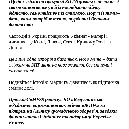
Щодня жінки на програмі ЗПТ борються не лише зі
своєю залежністю, а й із наслідками війни,
бідністю, самотністю та стигмою. Поруч із ними –
діти, яким потрібне тепло, турбота і безпечне
дитинство.
Сьогодні в Україні працюють 5 кімнат «Матері і
дитини» – у Києві, Львові, Одесі, Кривому Розі та
Дніпрі.
Це лише одна історія з багатьох. Його мета – дати
жінкам на ЗПТ шанс на нове життя, без стигми і
самотності.
Подивіться історію Марти та дізнайтеся, як підтримка
змінює долі.
Проєкт CoMPSS реалізує БО «Всеукраїнське
об’єднання наркозалежних жінок «ВОНА» за
підтримки Альянсу громадського здоров’я, завдяки
фінансуванню L’initiative та підтримці Expertise
France.