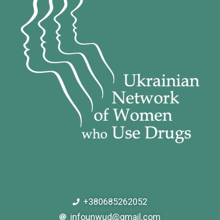
+380685262052
infounwud@gmail.com