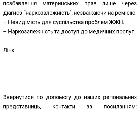
позбавлення материнських прав лише через
діагноз “наркозалежність”, незважаючи на ремісію.
– Невидімість для суспільства проблем ЖЖН.
– Наркозалежність та доступ до медичних послуг.
Лінк:
https://parlament.ua/article/ti-kogo-v-suspilstvi-
nemae-yak-zhivut-narkozalezhni-zhinki-v-ukraini/?
fbclid=IwAR1Hap4URl0iYwNw2zm5KD-
T_GXq_ABrw71GaGQ5g7oe0hWOxM1U_VK09eU
Звернутися по допомогу до наших регіональних
представниць, контакти за посиланням:
https://www.unwud.org/predstavnytstva-v-
rehionakh/