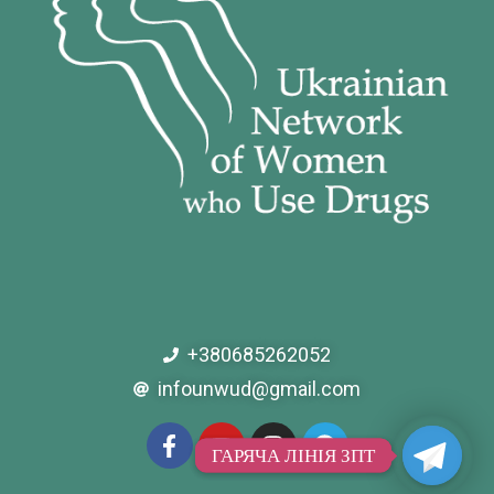
+380685262052
infounwud@gmail.com
ГАРЯЧА ЛІНІЯ ЗПТ
ГАРЯЧА ЛІНІЯ ЗПТ