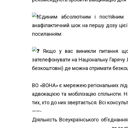
Єдиним абсолютним і постійним 
анафілактичний шок на першу дозу цієї
посиланням:
https://moz.gov.ua/article/h
Якщо у вас виникли питання щодо
зателефонувати на Національну Гарячу Л
безкоштовні) де можна отримати безкош
ВО «ВОНА» є мережею регіональних ліде
адвокацією та мобілізацію спільноти. 
тих, хто до них звертається. Всі консульт
——-
Діяльність Всеукраїнського об’єднанн