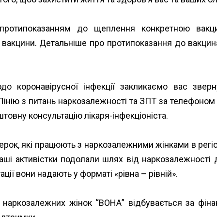
протипоказанням до щеплення конкретною вакци
 вакцини. Детальніше про протипоказання до вакцин
ealth/jaki-e-protipokazannja-do-vakcinacii-vid-covid-19
 коронавірусної інфекції закликаємо вас зверн
інію з питань наркозалежності та ЗПТ за телефоном 
товну консультацію лікаря-інфекціоніста.
рок, які працюють з наркозалежними жінками в регіон
Наші активістки подолали шлях від наркозалежності
ації вони надають у форматі «рівна – рівній».
я наркозалежних жінок “ВОНА” відбувається за фін