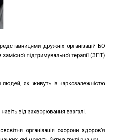
редставницями дружніх організацій БО
замісної підтримувальної терапії (ЗПТ)
 людей, які живуть із наркозалежністю
 навіть від захворювання взагалі.
сесвітня організація охорони здоров’я
ьких, які можуть бути в групі ризику.