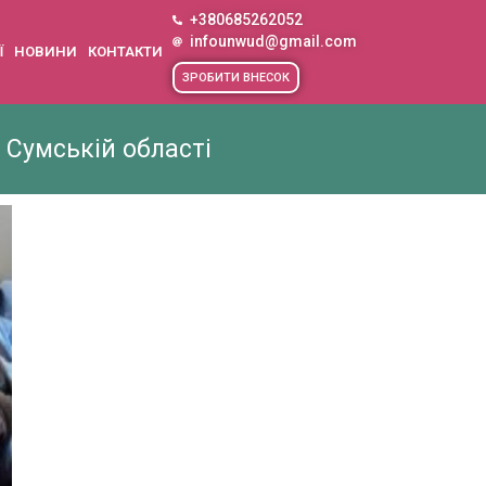
+380685262052
infounwud@gmail.com
Ї
НОВИНИ
КОНТАКТИ
ЗРОБИТИ ВНЕСОК
 Сумській області