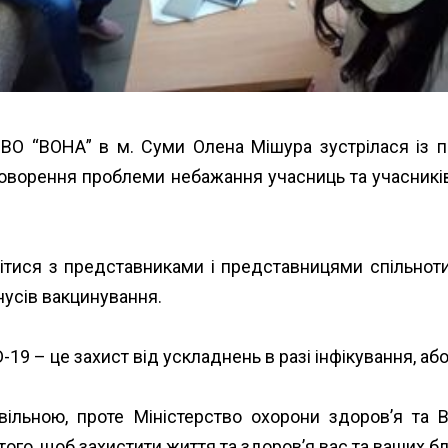
ВО “ВОНА” в м. Суми Олена Мішура зустрілася із п
говорення проблеми небажання учасниць та учасників 
ітися з представниками і представницями спільноти
нусів вакцинування.
9 – це захист від ускладнень в разі інфікування, або
ільною, проте Міністерство охорони здоров’я та В
о, щоб захистити життя та здоров’я вас та ваших близ