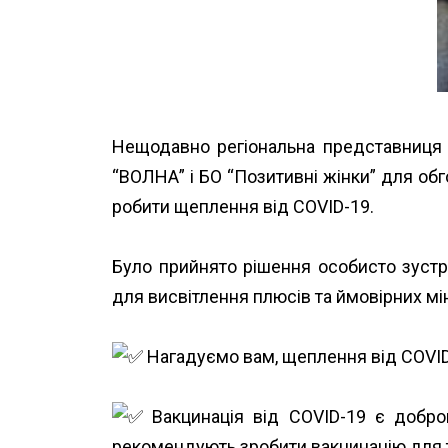
Нещодавно регіональна представниця 
“ВОЛНА” і БО “Позитивні жінки” для об
робити щеплення від COVID-19.
#ВОНА
Було прийнято рішення особисто зустр
для висвітлення плюсів та ймовірних мі
Нагадуємо вам, щеплення від COVID-1
Вакцинація від COVID-19 є добров
рекомендують зробити вакцинацію для тог