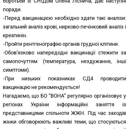
боротьби зі СНІДом Олена Ліснича, дає наступні
поради.
-Перед вакцинацією необхідно здати такі аналізи:
загальний аналіз крові, нирково-печінковий аналіз і
креатинін.
-Пройти рентгенографію органів грудної клітини.
-Обов’язково напередодні вакцинації стежити за
самопочуттям (температура, нездужання, інші
симптоми).
-При низьких показниках СД4 проводити
вакцинацію не рекомендується!
Нагадаємо, що БО “ВОНА” регулярно організовує у
регіонах України інформаційні заняття із
представницями спільноти ЖЖН. Під час заходів
жінки обговорюють важливі теми, що стосуються