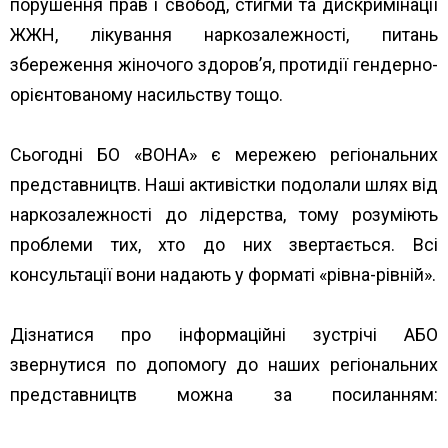
порушення прав і свобод, стигми та дискримінації
ЖЖН, лікування наркозалежності, питань
збереження жіночого здоров’я, протидії гендерно-
орієнтованому насильству тощо.
Сьогодні БО «ВОНА» є мережею регіональних
представництв. Наші активістки подолали шлях від
наркозалежності до лідерства, тому розуміють
проблеми тих, хто до них звертається. Всі
консультації вони надають у форматі «рівна-рівній».
Дізнатися про інформаційні зустрічі АБО
звернутися по допомогу до наших регіональних
представництв можна за посиланням:
https://www.unwud.org/predstavnytstva-v-