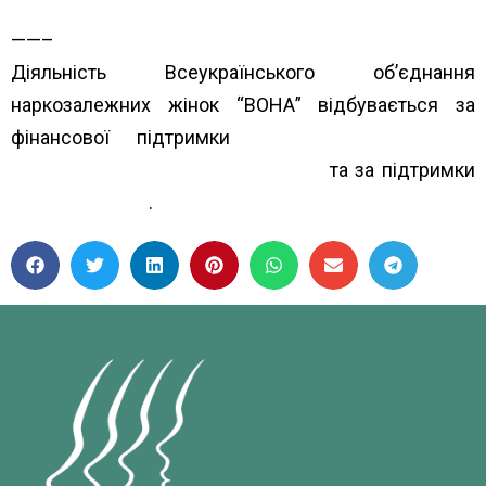
rehionakh/
——–
Діяльність Всеукраїнського об’єднання
наркозалежних жінок “ВОНА” відбувається за
фінансової підтримки
Альянс громадського
здоров’я Alliance for Public Health
та за підтримки
The Global Fund
.