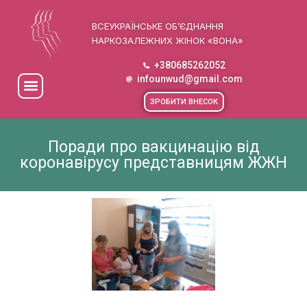
ВСЕУКРАЇНСЬКЕ ОБ’ЄДНАННЯ
НАРКОЗАЛЕЖНИХ ЖІНОК «ВОНА»
+380685262052
infounwud@gmail.com
ЗРОБИТИ ВНЕСОК
Поради про вакцинацію від
коронавірусу представницям ЖЖН