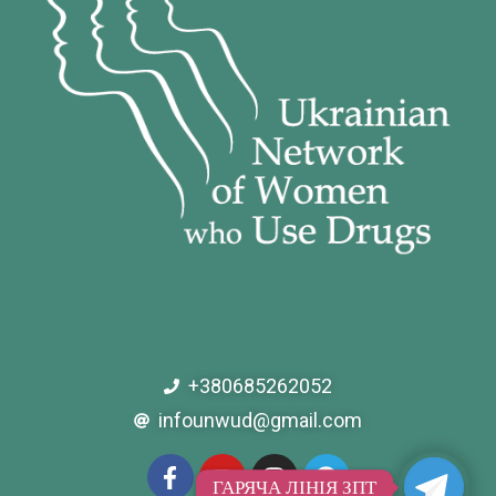
+380685262052
infounwud@gmail.com
ГАРЯЧА ЛІНІЯ ЗПТ
ГАРЯЧА ЛІНІЯ ЗПТ