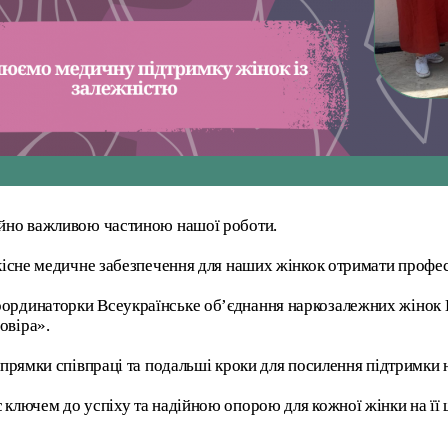
чайно важливою частиною нашої роботи.
якісне медичне забезпечення для наших жінкок отримати профес
оординаторки Всеукраїнське об’єднання наркозалежних жінок В
овіра».
напрямки співпраці та подальші кроки для посилення підтримки 
є ключем до успіху та надійною опорою для кожної жінки на її