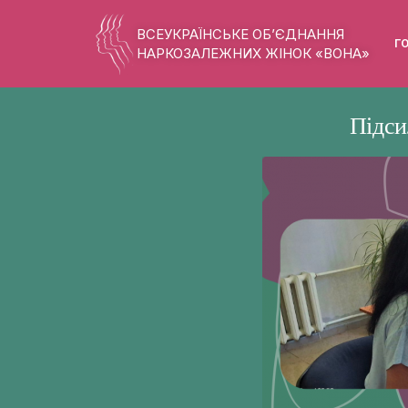
ВСЕУКРАЇНСЬКЕ ОБ’ЄДНАННЯ
Г
НАРКОЗАЛЕЖНИХ ЖІНОК «ВОНА»
Підси