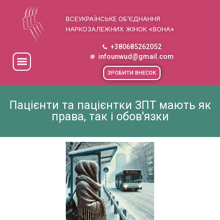
ВСЕУКРАЇНСЬКЕ ОБ’ЄДНАННЯ
НАРКОЗАЛЕЖНИХ ЖІНОК «ВОНА»
+380685262052
infounwud@gmail.com
ЗРОБИТИ ВНЕСОК
Пацієнти та пацієнтки ЗПТ мають як
права, так і обов'язки