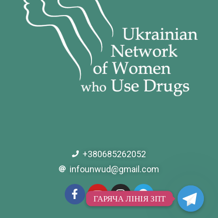
+380685262052
infounwud@gmail.com
ГАРЯЧА ЛІНІЯ ЗПТ
ГАРЯЧА ЛІНІЯ ЗПТ