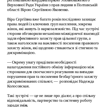
регіональною координаторкою Уповноваженого
Верховної Ради України з прав людини в Полтавській
області Вірою Сергіївною Яковенко.
Віра Сергіївна вже багато років послідовно захищає
права людей із ключових груп населення, зокрема
жінок, які живуть із наркозалежністю. Під час зустрічі
сторони обговорили механізми міжвідомчої взаємодії
задля ефективного захисту прав цільової групи, а
також наголосили на важливості посилення правового
захисту жінок, які щоденно стикаються зі стигмою та
дискримінацією.
— Окрему увагу приділили необхідності
налагодження постійного обміну інформацією між
сторонами для своєчасного реагування на випадки
порушення прав та посилення безбар’єрного захисту
дискримінованих спільнот, — розповідає Надежда
Колосовская.
Такі зустрічі — це не лише про діалог, а про спільну
відповідальність, партнерство та системну роботу
заради змі
н.