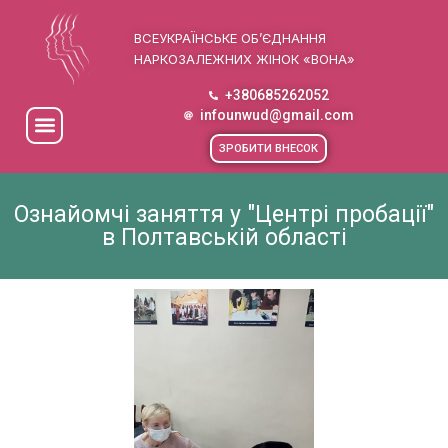
ВСЕУКРАЇНСЬКЕ ОБ’ЄДНАННЯ
НАРКОЗАЛЕЖНИХ ЖІНОК «ВОНА»
+380685262052
infounwud@gmail.com
ЗРОБИТИ ВНЕСОК
Ознайомчі заняття у "Центрі пробації"
в Полтавській області