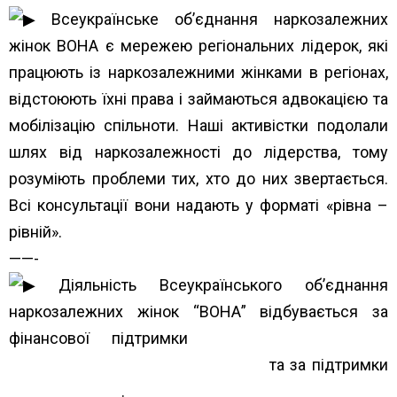
Всеукраїнське об’єднання наркозалежних
жінок ВОНА є мережею регіональних лідерок, які
працюють із наркозалежними жінками в регіонах,
відстоюють їхні права і займаються адвокацією та
мобілізацію спільноти. Наші активістки подолали
шлях від наркозалежності до лідерства, тому
розуміють проблеми тих, хто до них звертається.
Всі консультації вони надають у форматі «рівна –
рівній».
——-
Діяльність Всеукраїнського об’єднання
наркозалежних жінок “ВОНА” відбувається за
фінансової підтримки
Альянс громадського
здоров’я Alliance for Public Health
та за підтримки
The Global Fund
.