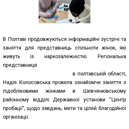
В Полтаві продовжуються інформаційні зустрічі та
заняття для представниць спільноти жінок, які
живуть із наркозалежністю. Регіональна
представниця
Всеукраїнське об’єднання
наркозалежних жінок ВОНА
в полтавській області,
Надія Колосовська провела ознайомче заняття з
підобліковими жінками в Шевченківському
районному відділі Державної установи “Центр
пробації”, щодо завдань, мети та цілей благодійної
організації.