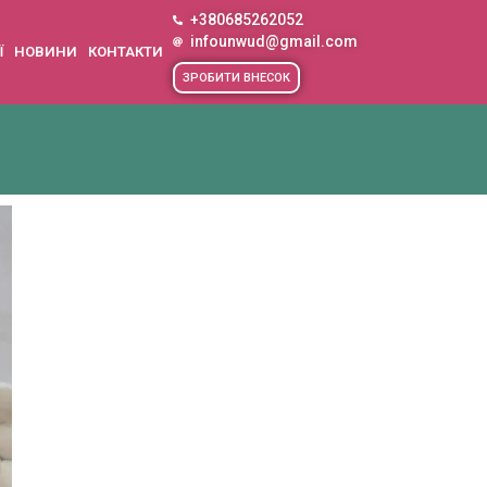
+380685262052
infounwud@gmail.com
Ї
НОВИНИ
КОНТАКТИ
ЗРОБИТИ ВНЕСОК