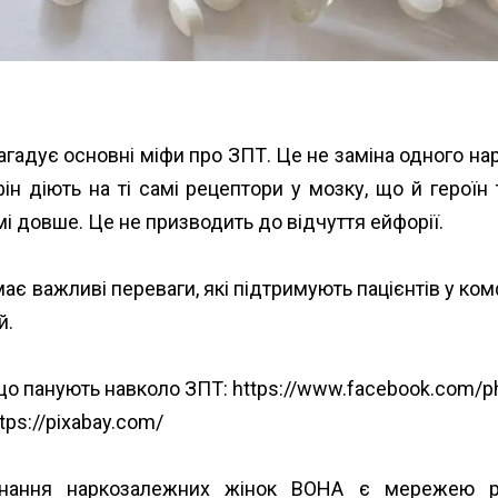
агадує основні міфи про ЗПТ. Це не заміна одного на
ін діють на ті самі рецептори у мозку, що й героїн т
мі довше. Це не призводить до відчуття ейфорії.
є важливі переваги, які підтримують пацієнтів у ком
й.
 що панують навколо ЗПТ: https://www.facebook.com/p
tps://pixabay.com/
днання наркозалежних жінок ВОНА є мережею ре