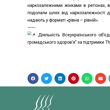
наркозалежними жінками в регіонах, в
подолали шлях від наркозалежності до
надають у форматі «рівна – рівній».
——-
Діяльність Всеукраїнського об’є
громадського здоров’я” за підтримки
Th
#ВидиміТаСильні