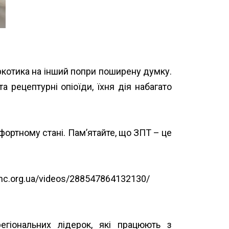
ркотика на інший попри поширену думку.
а рецептурні опіоїди, їхня дія набагато
фортному стані. Памʼятайте, що ЗПТ – це
hc.org.ua/videos/288547864132130/
гіональних лідерок, які працюють з