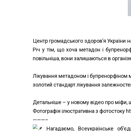
Центр громадського здоров’я України
н
Річ у тім, що хоча метадон і бупренорф
повільніша, вони залишаються в організ
Лікування метадоном і бупренорфіном ма
золотий стандарт лікування залежносте
Детальніше – у новому відео про міфи,
Фотографія ілюстративна з фотостоку ht
———–
Нагадаємо, Всеукраїнське об’є