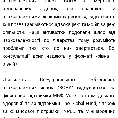
наркозалежних жінок ВОНА є мережею
регіональних лідерок, які працюють з
наркозалежними жінками в регіонах, відстоюють
їхні права і займаються адвокацією та мобілізацією
спільноти. Наші активістки подолали шлях від
наркозалежності до лідерства, тому розуміють
проблеми тих, хто до них звертається. Всі
консультації вони надають у форматі «рівна –
рівній».
—
Діяльність Всеукраїнського об’єднання
наркозалежних жінок “ВОНА” відбувається за
фінансової підтримки МБФ “
Альянс громадського
здоров’я”
та за підтримки
The Global Fund
, а також
за фінансової підтримки
INPUD
та
Міжнародний