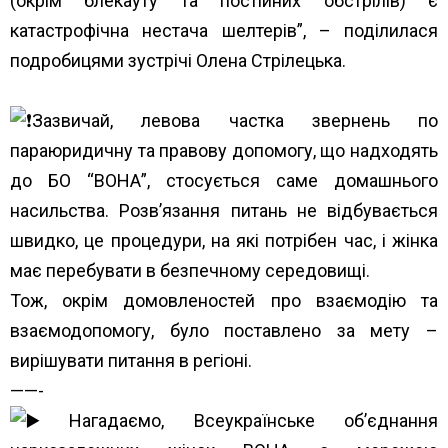
(окрім блекауту та постійних обстрілів) є
катастрофічна нестача шелтерів”, – поділилася
подробицями зустрічі Олена Стрілецька.
Зазвичай, левова частка звернень по
параюридичну та правову допомогу, що надходять
до БО “ВОНА”, стосується саме домашнього
насильства. Розв’язання питань не відбувається
швидко, це процедури, на які потрібен час, і жінка
має перебувати в безпечному середовищі.
Тож, окрім домовленостей про взаємодію та
взаємодопомогу, було поставлено за мету –
вирішувати питання в регіоні.
——-
Нагадаємо, Всеукраїнське об’єднання