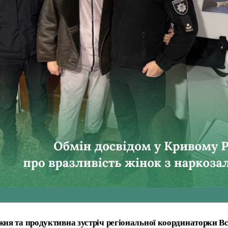
жня та продуктивна зустріч регіональної координаторки В