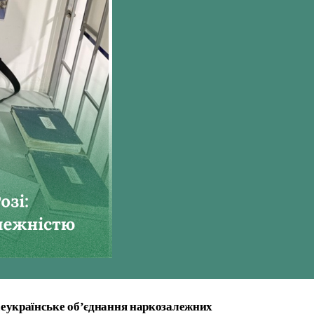
сеукраїнське об’єднання наркозалежних