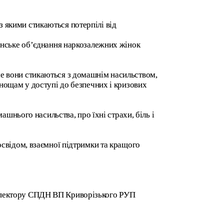
 з якими стикаються потерпілі від
їнське об’єднання наркозалежних жінок
саме вони стикаються з домашнім насильством,
нощам у доступі до безпечних і кризових
шнього насильства, про їхні страхи, біль і
свідом, взаємної підтримки та кращого
спектору СПДН ВП Криворізького РУП