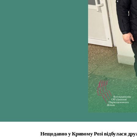
Нещодавно у Кривому Розі відбулася дру