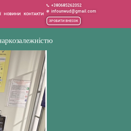
+380685262052
infounwud@gmail.com
Ї
НОВИНИ
КОНТАКТИ
ЗРОБИТИ ВНЕСОК
 наркозалежністю