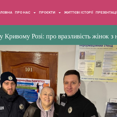
ОЛОВНА
ПРО НАС
ПРОЄКТИ
ЖИТТЄВІ ІСТОРІЇ
ПРЕЗЕНТАЦІ
у Кривому Розі: про вразливість жінок з