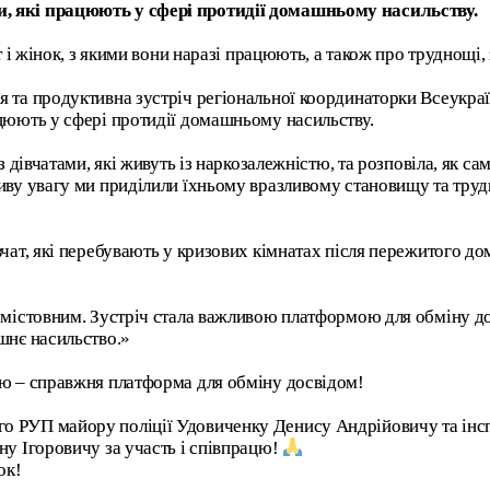
, які працюють у сфері протидії домашньому насильству.
т і жінок, з якими вони наразі працюють, а також про труднощі,
 та продуктивна зустріч регіональної координаторки Всеукра
цюють у сфері протидії домашньому насильству.
з дівчатами, які живуть із наркозалежністю, та розповіла, як 
иву увагу ми приділили їхньому вразливому становищу та труд
ат, які перебувають у кризових кімнатах після пережитого дома
змістовним. Зустріч стала важливою платформою для обміну до
шнє насильство.»
ою – справжня платформа для обміну досвідом!
о РУП майору поліції Удовиченку Денису Андрійовичу та ін
ну Ігоровичу за участь і співпрацю!
ок!