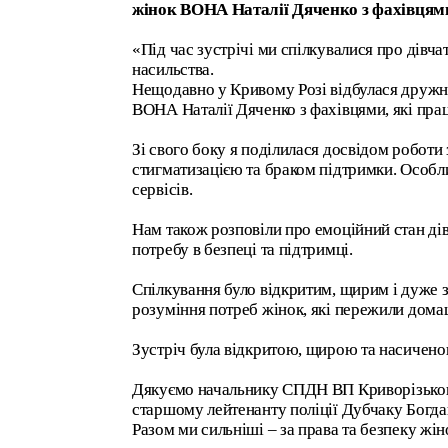
жінок ВОНА Наталії Дяченко з фахівцями
«Під час зустрічі ми спілкувалися про дівча
насильства.
Нещодавно у Кривому Розі відбулася дружня
ВОНА Наталії Дяченко з фахівцями, які пра
Зі свого боку я поділилася досвідом роботи 
стигматизацією та браком підтримки. Особл
сервісів.
Нам також розповіли про емоційний стан дівч
потребу в безпеці та підтримці.
Спілкування було відкритим, щирим і дуже 
розуміння потреб жінок, які пережили дома
Зустріч була відкритою, щирою та насичен
Дякуємо начальнику СПДН ВП Криворізьког
старшому лейтенанту поліції Дубчаку Богда
Разом ми сильніші – за права та безпеку жін